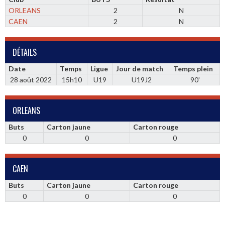
ORLEANS
2
N
CAEN
2
N
DÉTAILS
Date
Temps
Ligue
Jour de match
Temps plein
28 août 2022
15h10
U19
U19J2
90'
ORLEANS
Buts
Carton jaune
Carton rouge
0
0
0
CAEN
Buts
Carton jaune
Carton rouge
0
0
0