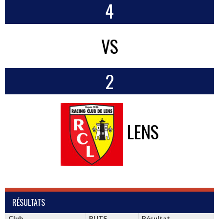
4
VS
2
LENS
RÉSULTATS
Club
BUTS
Résultat