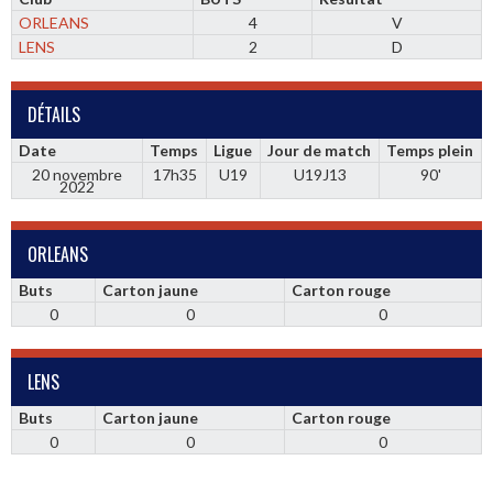
ORLEANS
4
V
LENS
2
D
DÉTAILS
Date
Temps
Ligue
Jour de match
Temps plein
20 novembre
17h35
U19
U19J13
90'
2022
ORLEANS
Buts
Carton jaune
Carton rouge
0
0
0
LENS
Buts
Carton jaune
Carton rouge
0
0
0