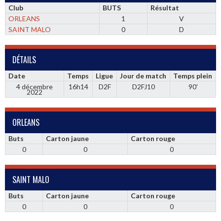
Club
BUTS
Résultat
ORLEANS
1
V
SAINT MALO
0
D
DÉTAILS
Date
Temps
Ligue
Jour de match
Temps plein
4 décembre
16h14
D2F
D2FJ10
90'
2022
ORLEANS
Buts
Carton jaune
Carton rouge
0
0
0
SAINT MALO
Buts
Carton jaune
Carton rouge
0
0
0