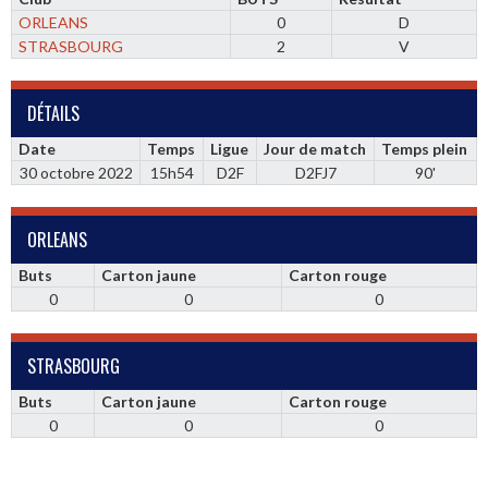
ORLEANS
0
D
STRASBOURG
2
V
DÉTAILS
Date
Temps
Ligue
Jour de match
Temps plein
30 octobre 2022
15h54
D2F
D2FJ7
90'
ORLEANS
Buts
Carton jaune
Carton rouge
0
0
0
STRASBOURG
Buts
Carton jaune
Carton rouge
0
0
0