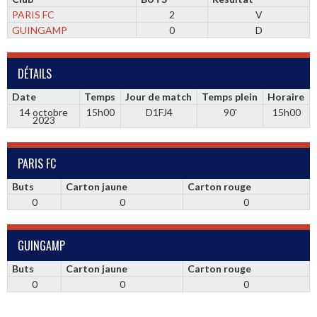
PARIS FC
2
V
GUINGAMP
0
D
DÉTAILS
Date
Temps
Jour de match
Temps plein
Horaire
14 octobre
15h00
D1FJ4
90'
15h00
2023
PARIS FC
Buts
Carton jaune
Carton rouge
0
0
0
GUINGAMP
Buts
Carton jaune
Carton rouge
0
0
0