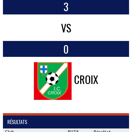
3
VS
0
CROIX
RÉSULTATS
Club
BUTS
Résultat