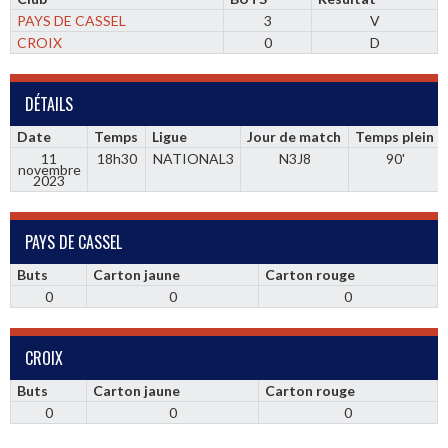
PAYS DE CASSEL
3
V
CROIX
0
D
DÉTAILS
Date
Temps
Ligue
Jour de match
Temps plein
11
18h30
NATIONAL3
N3J8
90'
novembre
2023
PAYS DE CASSEL
Buts
Carton jaune
Carton rouge
0
0
0
CROIX
Buts
Carton jaune
Carton rouge
0
0
0