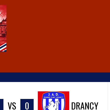
VS
0
DRANCY