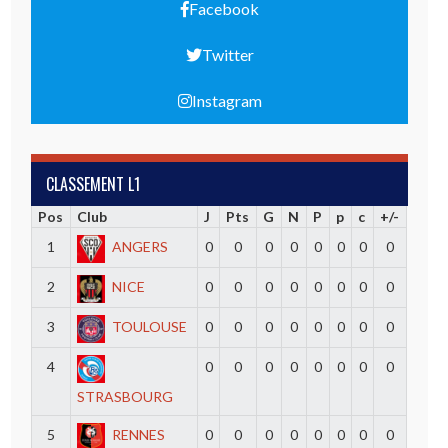
Facebook
Twitter
Instagram
CLASSEMENT L1
Pos
Club
J
Pts
G
N
P
p
c
+/-
1
ANGERS
0
0
0
0
0
0
0
0
2
NICE
0
0
0
0
0
0
0
0
3
TOULOUSE
0
0
0
0
0
0
0
0
4
0
0
0
0
0
0
0
0
STRASBOURG
5
RENNES
0
0
0
0
0
0
0
0