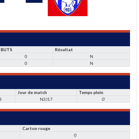
BUTS
Résultat
0
N
0
N
Jour de match
Temps plein
3
N3J17
0'
Carton rouge
0