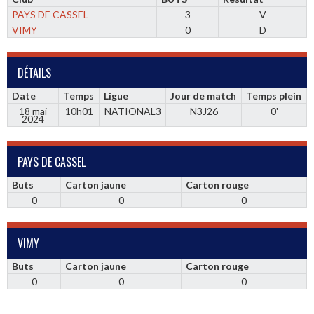
PAYS DE CASSEL
3
V
VIMY
0
D
DÉTAILS
Date
Temps
Ligue
Jour de match
Temps plein
18 mai
10h01
NATIONAL3
N3J26
0'
2024
PAYS DE CASSEL
Buts
Carton jaune
Carton rouge
0
0
0
VIMY
Buts
Carton jaune
Carton rouge
0
0
0