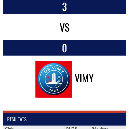
3
VS
0
VIMY
RÉSULTATS
Club
BUTS
Résultat