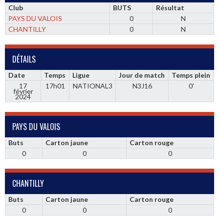
Club
BUTS
Résultat
PAYS DU VALOIS
0
N
CHANTILLY
0
N
DÉTAILS
Date
Temps
Ligue
Jour de match
Temps plein
17
17h01
NATIONAL3
N3J16
0'
février
2024
PAYS DU VALOIS
Buts
Carton jaune
Carton rouge
0
0
0
CHANTILLY
Buts
Carton jaune
Carton rouge
0
0
0