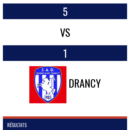
5
VS
1
DRANCY
RÉSULTATS