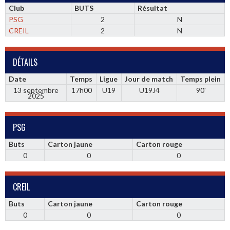
Club
BUTS
Résultat
PSG
2
N
CREIL
2
N
DÉTAILS
Date
Temps
Ligue
Jour de match
Temps plein
13 septembre
17h00
U19
U19J4
90'
2025
PSG
Buts
Carton jaune
Carton rouge
0
0
0
CREIL
Buts
Carton jaune
Carton rouge
0
0
0