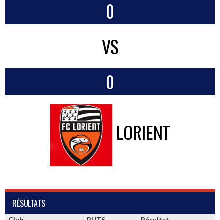
0
VS
0
LORIENT
RÉSULTATS
Club
BUTS
Résultat