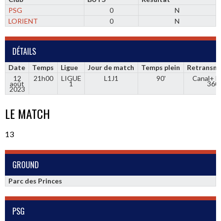
PSG
0
N
LORIENT
0
N
DÉTAILS
Date
Temps
Ligue
Jour de match
Temps plein
Retransmi
12
21h00
LIGUE
L1J1
90'
Canal+ Fo
août
1
360
2023
LE MATCH
13
GROUND
Parc des Princes
PSG