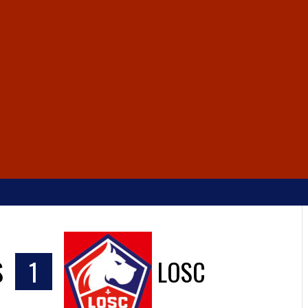
S
1
LOSC