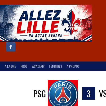
A LA UNE
PROS
ACADEMY
FEMININES
A PROPOS
PSG
3
V