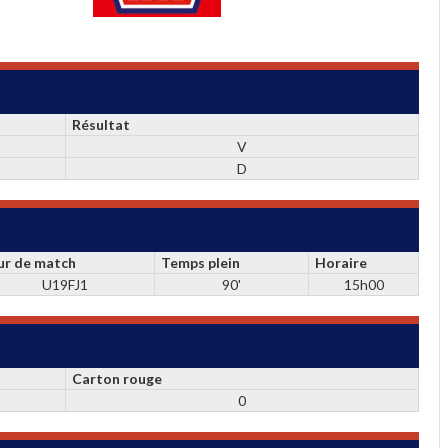
Résultat
V
D
ur de match
Temps plein
Horaire
U19FJ1
90'
15h00
Carton rouge
0