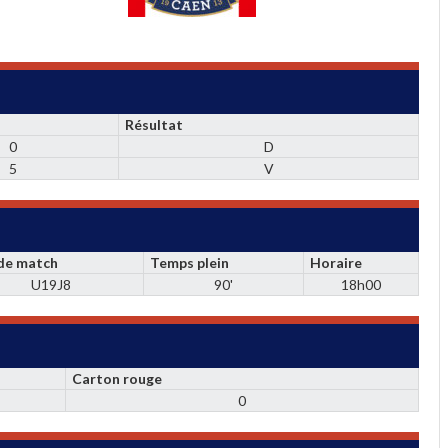
Résultat
0
D
5
V
 de match
Temps plein
Horaire
U19J8
90'
18h00
Carton rouge
0