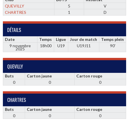
QUEVILLY
5
V
CHARTRES
1
D
DÉTAILS
Date
Temps
Ligue
Jour de match
Temps plein
9 novembre
18h00
U19
U19J11
90'
2025
QUEVILLY
Buts
Carton jaune
Carton rouge
0
0
0
CHARTRES
Buts
Carton jaune
Carton rouge
0
0
0