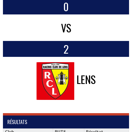
0
VS
2
LENS
RÉSULTATS
Club
BUTS
Résultat