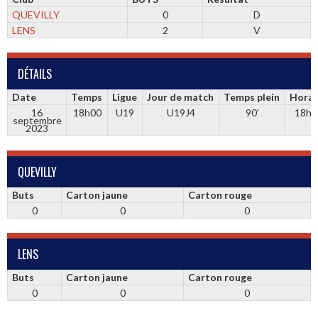
QUEVILLY
0
D
LENS
2
V
DÉTAILS
Date
Temps
Ligue
Jour de match
Temps plein
Horai
16
18h00
U19
U19J4
90'
18h0
septembre
2023
QUEVILLY
Buts
Carton jaune
Carton rouge
0
0
0
LENS
Buts
Carton jaune
Carton rouge
0
0
0