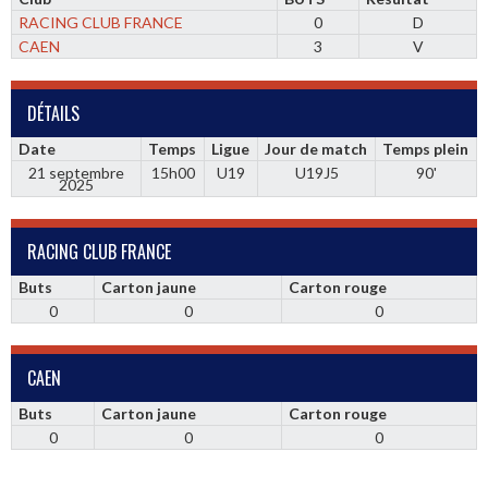
RACING CLUB FRANCE
0
D
CAEN
3
V
DÉTAILS
Date
Temps
Ligue
Jour de match
Temps plein
21 septembre
15h00
U19
U19J5
90'
2025
RACING CLUB FRANCE
Buts
Carton jaune
Carton rouge
0
0
0
CAEN
Buts
Carton jaune
Carton rouge
0
0
0