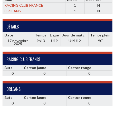
RACING CLUB FRANCE
1
N
ORLEANS
1
N
DÉTAILS
Date
Temps
Ligue
Jour de match
Temps plein
17 novembre
9h13
U19
U19J12
90'
2025
RACING CLUB FRANCE
Buts
Carton jaune
Carton rouge
0
0
0
ORLEANS
Buts
Carton jaune
Carton rouge
0
0
0