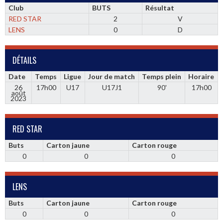
Club
BUTS
Résultat
RED STAR
2
V
LENS
0
D
DÉTAILS
Date
Temps
Ligue
Jour de match
Temps plein
Horaire
26
17h00
U17
U17J1
90'
17h00
août
2023
RED STAR
Buts
Carton jaune
Carton rouge
0
0
0
LENS
Buts
Carton jaune
Carton rouge
0
0
0