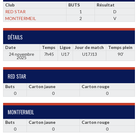
Club
BUTS
Résultat
RED STAR
1
D
MONTFERMEIL
2
V
DÉTAILS
Date
Temps
Ligue
Jour de match
Temps plein
24 novembre
7h45
U17
U17J13
90'
2025
RED STAR
Buts
Carton jaune
Carton rouge
0
0
0
MONTFERMEIL
Buts
Carton jaune
Carton rouge
0
0
0