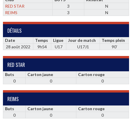
RED STAR
3
N
REIMS
3
N
DÉTAILS
Date
Temps
Ligue
Jour de match
Temps plein
28 août 2022
9h54
U17
U17J1
90'
RED STAR
Buts
Carton jaune
Carton rouge
0
0
0
REIMS
Buts
Carton jaune
Carton rouge
0
0
0