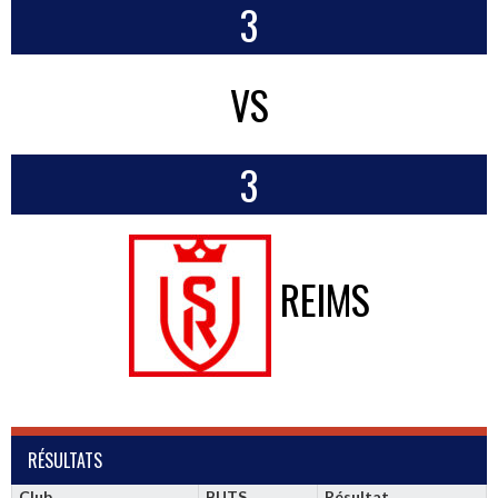
3
VS
3
REIMS
RÉSULTATS
Club
BUTS
Résultat