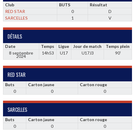
Club
BUTS
Résultat
RED STAR
0
D
SARCELLES
1
V
DÉTAILS
Date
Temps
Ligue
Jour de match
Temps plein
8 septembre
14h53
U17
U17J3
90'
2024
RED STAR
Buts
Carton jaune
Carton rouge
0
0
0
SARCELLES
Buts
Carton jaune
Carton rouge
0
0
0