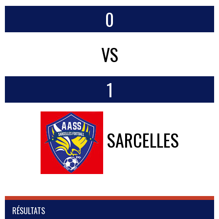
0
VS
1
SARCELLES
RÉSULTATS