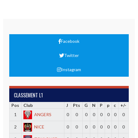
Facebook
Twitter
Instagram
CLASSEMENT L1
Pos
Club
J
Pts
G
N
P
p
c
+/-
1
ANGERS
0
0
0
0
0
0
0
0
2
NICE
0
0
0
0
0
0
0
0