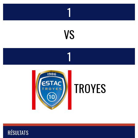
1
VS
1
TROYES
RÉSULTATS