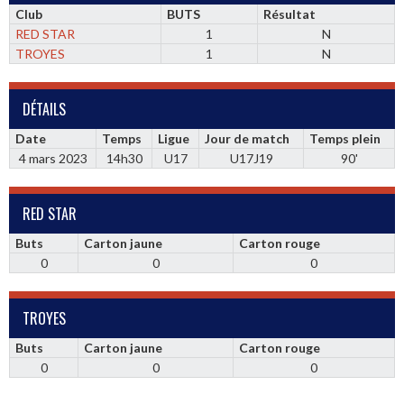
Club
BUTS
Résultat
RED STAR
1
N
TROYES
1
N
DÉTAILS
Date
Temps
Ligue
Jour de match
Temps plein
4 mars 2023
14h30
U17
U17J19
90'
RED STAR
Buts
Carton jaune
Carton rouge
0
0
0
TROYES
Buts
Carton jaune
Carton rouge
0
0
0