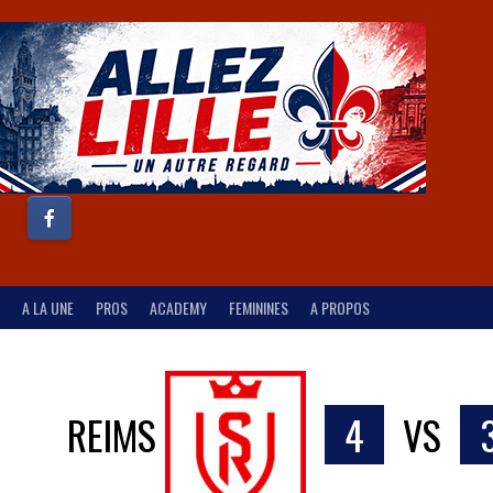
A LA UNE
PROS
ACADEMY
FEMININES
A PROPOS
REIMS
4
VS