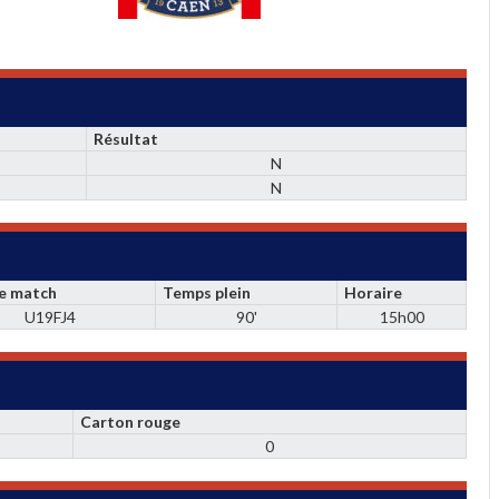
Résultat
N
N
de match
Temps plein
Horaire
U19FJ4
90'
15h00
Carton rouge
0