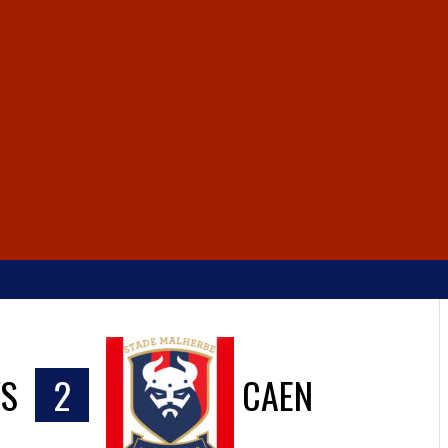
VS
2
CAEN