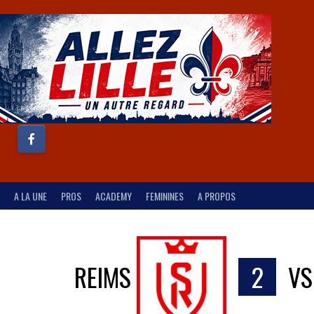
A LA UNE
PROS
ACADEMY
FEMININES
A PROPOS
REIMS
2
V