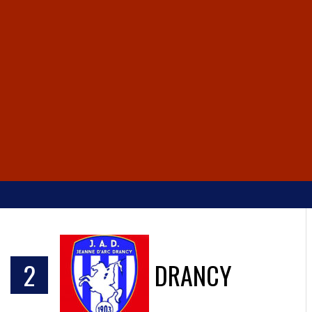
S
2
DRANCY