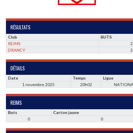
RÉSULTATS
Club
BUTS
REIMS
2
DRANCY
2
DÉTAILS
Date
Temps
Ligue
1 novembre 2025
20h02
NATIONA
REIMS
Buts
Carton jaune
0
0