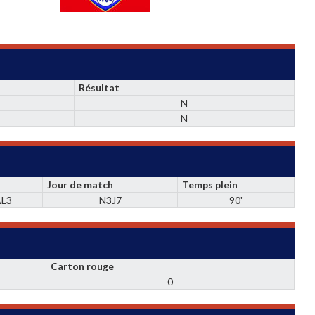
Résultat
N
N
Jour de match
Temps plein
L3
N3J7
90'
Carton rouge
0