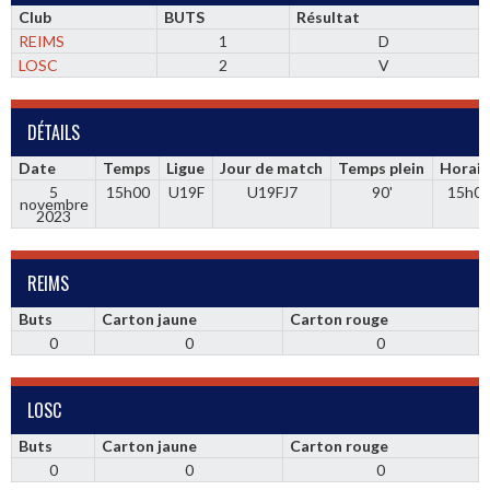
Club
BUTS
Résultat
REIMS
1
D
LOSC
2
V
DÉTAILS
Date
Temps
Ligue
Jour de match
Temps plein
Horair
5
15h00
U19F
U19FJ7
90'
15h0
novembre
2023
REIMS
Buts
Carton jaune
Carton rouge
0
0
0
LOSC
Buts
Carton jaune
Carton rouge
0
0
0