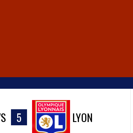
VS
5
LYON