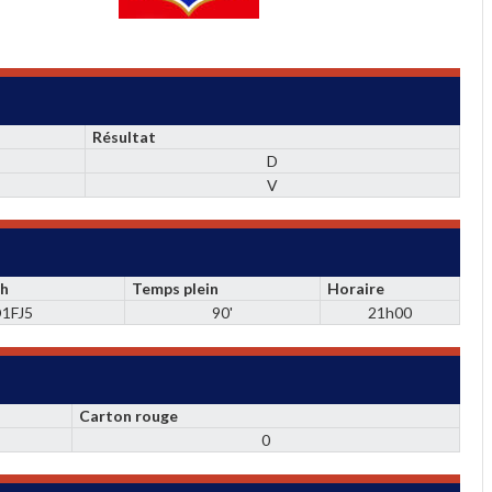
Résultat
D
V
ch
Temps plein
Horaire
1FJ5
90'
21h00
Carton rouge
0