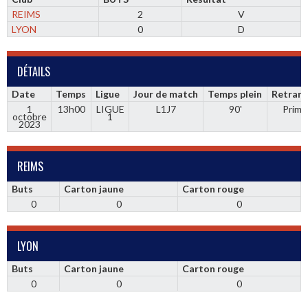
REIMS
2
V
LYON
0
D
DÉTAILS
Date
Temps
Ligue
Jour de match
Temps plein
Retrans
1
13h00
LIGUE
L1J7
90'
Prime
octobre
1
2023
REIMS
Buts
Carton jaune
Carton rouge
0
0
0
LYON
Buts
Carton jaune
Carton rouge
0
0
0