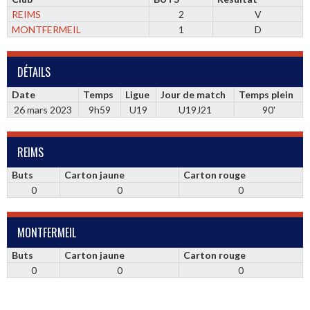
REIMS
2
V
MONTFERMEIL
1
D
DÉTAILS
Date
Temps
Ligue
Jour de match
Temps plein
26 mars 2023
9h59
U19
U19J21
90'
REIMS
Buts
Carton jaune
Carton rouge
0
0
0
MONTFERMEIL
Buts
Carton jaune
Carton rouge
0
0
0