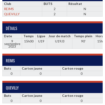
Club
BUTS
Résultat
REIMS
2
N
QUEVILLY
2
N
DÉTAILS
Date
Temps
Ligue
Jour de match
Temps plein
Horai
9
15h00
U19
U19J3
90'
15h0
septembre
2023
REIMS
Buts
Carton jaune
Carton rouge
0
0
0
QUEVILLY
Buts
Carton jaune
Carton rouge
0
0
0