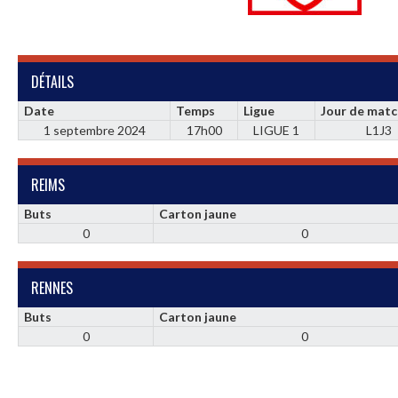
DÉTAILS
Date
Temps
Ligue
Jour de mat
1 septembre 2024
17h00
LIGUE 1
L1J3
REIMS
Buts
Carton jaune
0
0
RENNES
Buts
Carton jaune
0
0