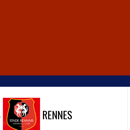
S
RENNES