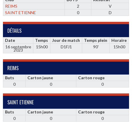
REIMS
2
V
SAINT ETIENNE
0
D
DÉTAILS
Date
Temps
Jour de match
Temps plein
Horaire
16 septembre
15h00
D1FJ1
90'
15h00
2023
REIMS
Buts
Carton jaune
Carton rouge
0
0
0
SAINT ETIENNE
Buts
Carton jaune
Carton rouge
0
0
0