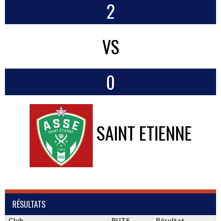
2
VS
0
SAINT ETIENNE
RÉSULTATS
Club
BUTS
Résultat