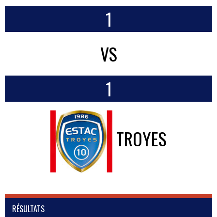
1
VS
1
TROYES
RÉSULTATS