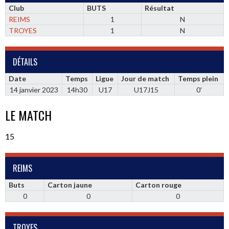
Club
BUTS
Résultat
REIMS
1
N
TROYES
1
N
DÉTAILS
Date
Temps
Ligue
Jour de match
Temps plein
14 janvier 2023
14h30
U17
U17J15
0'
LE MATCH
15
REIMS
Buts
Carton jaune
Carton rouge
0
0
0
TROYES