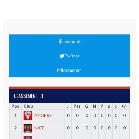
Facebook
Twitter
Instagram
CLASSEMENT L1
Pos
Club
J
Pts
G
N
P
p
c
+/-
1
ANGERS
0
0
0
0
0
0
0
0
2
NICE
0
0
0
0
0
0
0
0