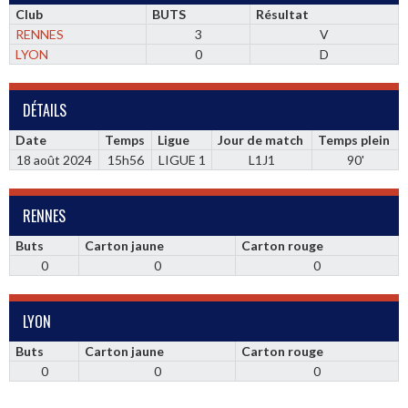
Club
BUTS
Résultat
RENNES
3
V
LYON
0
D
DÉTAILS
Date
Temps
Ligue
Jour de match
Temps plein
18 août 2024
15h56
LIGUE 1
L1J1
90'
RENNES
Buts
Carton jaune
Carton rouge
0
0
0
LYON
Buts
Carton jaune
Carton rouge
0
0
0