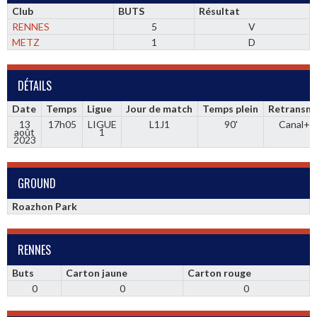
Club
BUTS
Résultat
RENNES
5
V
METZ
1
D
DÉTAILS
Date
Temps
Ligue
Jour de match
Temps plein
Retransmi
13
17h05
LIGUE
L1J1
90'
Canal+ 
août
1
2023
GROUND
Roazhon Park
RENNES
Buts
Carton jaune
Carton rouge
0
0
0