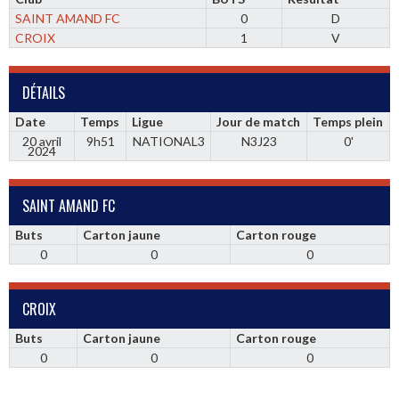
SAINT AMAND FC
0
D
CROIX
1
V
DÉTAILS
Date
Temps
Ligue
Jour de match
Temps plein
20 avril
9h51
NATIONAL3
N3J23
0'
2024
SAINT AMAND FC
Buts
Carton jaune
Carton rouge
0
0
0
CROIX
Buts
Carton jaune
Carton rouge
0
0
0