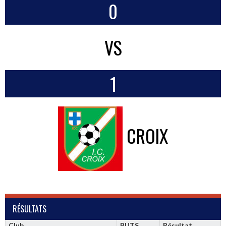
0
VS
1
CROIX
RÉSULTATS
Club
BUTS
Résultat