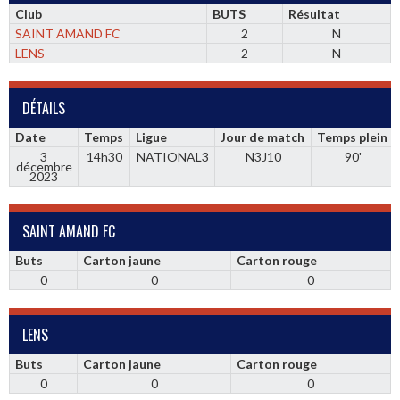
Club
BUTS
Résultat
SAINT AMAND FC
2
N
LENS
2
N
DÉTAILS
Date
Temps
Ligue
Jour de match
Temps plein
3
14h30
NATIONAL3
N3J10
90'
décembre
2023
SAINT AMAND FC
Buts
Carton jaune
Carton rouge
0
0
0
LENS
Buts
Carton jaune
Carton rouge
0
0
0