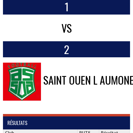
1
VS
2
SAINT OUEN L AUMON
RÉSULTATS
Club
BUTS
Résultat