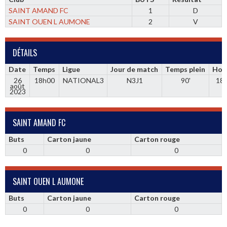
SAINT AMAND FC
1
D
SAINT OUEN L AUMONE
2
V
DÉTAILS
Date
Temps
Ligue
Jour de match
Temps plein
Hor
26
18h00
NATIONAL3
N3J1
90'
18
août
2023
SAINT AMAND FC
Buts
Carton jaune
Carton rouge
0
0
0
SAINT OUEN L AUMONE
Buts
Carton jaune
Carton rouge
0
0
0