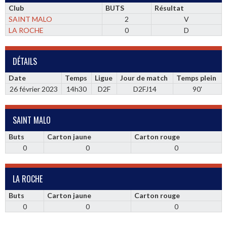
Club
BUTS
Résultat
SAINT MALO
2
V
LA ROCHE
0
D
DÉTAILS
Date
Temps
Ligue
Jour de match
Temps plein
26 février 2023
14h30
D2F
D2FJ14
90'
SAINT MALO
Buts
Carton jaune
Carton rouge
0
0
0
LA ROCHE
Buts
Carton jaune
Carton rouge
0
0
0