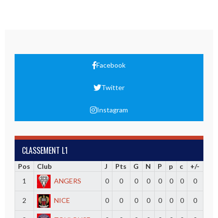
Facebook
Twitter
Instagram
CLASSEMENT L1
Pos
Club
J
Pts
G
N
P
p
c
+/-
1
ANGERS
0
0
0
0
0
0
0
0
2
NICE
0
0
0
0
0
0
0
0