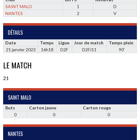
SAINT MALO
1
D
NANTES
2
V
DÉTAILS
Date
Temps
Ligue
Jour de match
Temps plein
21 janvier 2023
16h18
D2F
D2FJ11
90'
LE MATCH
21
SAINT MALO
Buts
Carton jaune
Carton rouge
0
0
0
NANTES