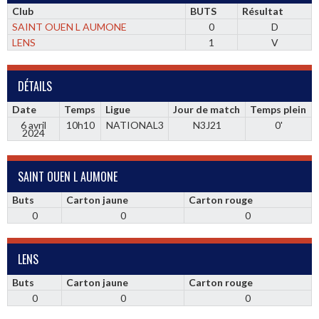
Club
BUTS
Résultat
SAINT OUEN L AUMONE
0
D
LENS
1
V
DÉTAILS
Date
Temps
Ligue
Jour de match
Temps plein
6 avril
10h10
NATIONAL3
N3J21
0'
2024
SAINT OUEN L AUMONE
Buts
Carton jaune
Carton rouge
0
0
0
LENS
Buts
Carton jaune
Carton rouge
0
0
0