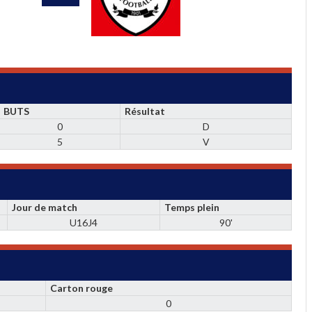
BUTS
Résultat
0
D
5
V
Jour de match
Temps plein
U16J4
90'
Carton rouge
0