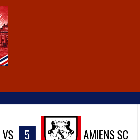
VS
5
AMIENS SC