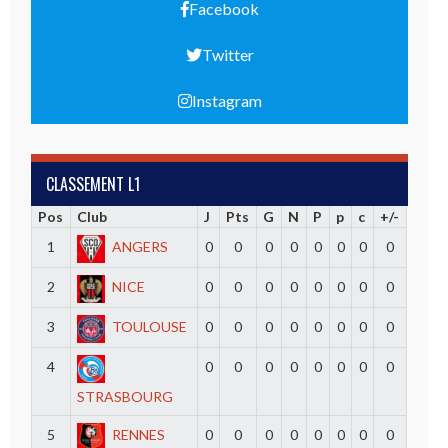
Facebook
Twitter
Instagram
CLASSEMENT L1
Pos
Club
J
Pts
G
N
P
p
c
+/-
1
ANGERS
0
0
0
0
0
0
0
0
2
NICE
0
0
0
0
0
0
0
0
3
TOULOUSE
0
0
0
0
0
0
0
0
4
0
0
0
0
0
0
0
0
STRASBOURG
5
RENNES
0
0
0
0
0
0
0
0