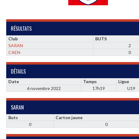
RÉSULTATS
Club
BUTS
SARAN
2
CAEN
0
DÉTAILS
Date
Temps
Ligue
6 novembre 2022
17h19
U19
SARAN
Buts
Carton jaune
0
0