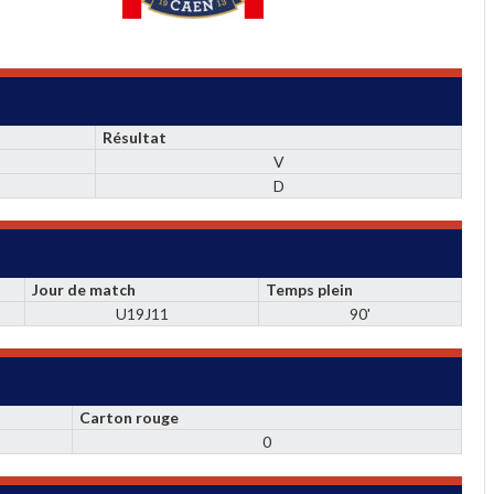
Résultat
V
D
Jour de match
Temps plein
U19J11
90'
Carton rouge
0