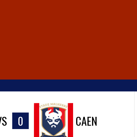
VS
0
CAEN