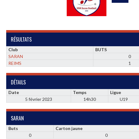
RÉSULTATS
Club
BUTS
SARAN
0
REIMS
1
DÉTAILS
Date
Temps
Ligue
5 février 2023
14h30
U19
SARAN
Buts
Carton jaune
0
0