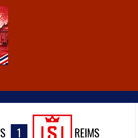
VS
1
REIMS