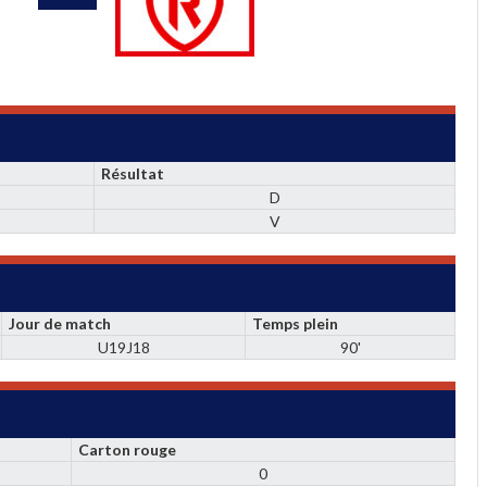
Résultat
D
V
Jour de match
Temps plein
U19J18
90'
Carton rouge
0