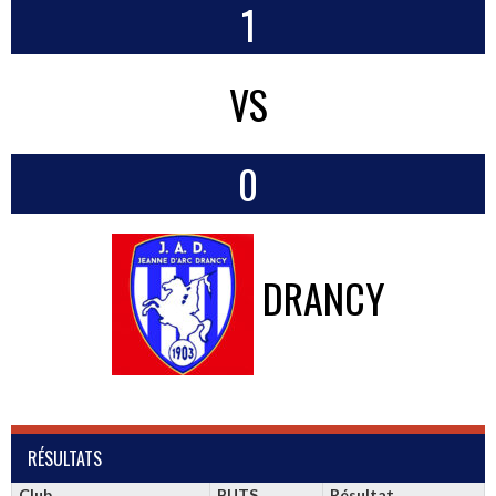
1
VS
0
DRANCY
RÉSULTATS
Club
BUTS
Résultat