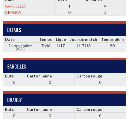
SARCELLES
1
V
DRANCY
0
D
DÉTAILS
Date
Temps
Ligue
Jour de match
Temps plein
24 novembre
7h46
U17
U17J13
90'
2025
SARCELLES
Buts
Carton jaune
Carton rouge
0
0
0
DRANCY
Buts
Carton jaune
Carton rouge
0
0
0