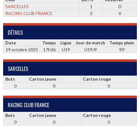
SARCELLES
1
D
RACING CLUB FRANCE
3
V
DÉTAILS
Date
Temps
Ligue
Jour de match
Temps plein
19 octobre 2025
17h36
U19
U19J9
90'
SARCELLES
Buts
Carton jaune
Carton rouge
0
0
0
RACING CLUB FRANCE
Buts
Carton jaune
Carton rouge
0
0
0