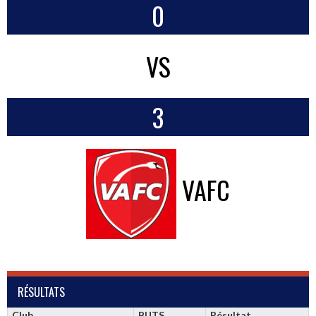
0
VS
3
VAFC
RÉSULTATS
Club
BUTS
Résultat