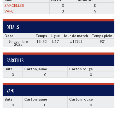
SARCELLES
0
D
VAFC
3
V
DÉTAILS
Date
Temps
Ligue
Jour de match
Temps plein
9 novembre
19h32
U17
U17J11
90'
2025
SARCELLES
Buts
Carton jaune
Carton rouge
0
0
0
VAFC
Buts
Carton jaune
Carton rouge
0
0
0