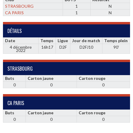
STRASBOURG
1
N
CA PARIS
1
N
DÉTAILS
Date
Temps
Ligue
Jour de match
Temps plein
4 décembre
16h17
D2F
D2FJ10
90'
2022
STRASBOURG
Buts
Carton jaune
Carton rouge
0
0
0
CA PARIS
Buts
Carton jaune
Carton rouge
0
0
0