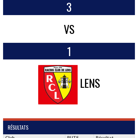
3
VS
1
LENS
RÉSULTATS
Club
BUTS
Résultat