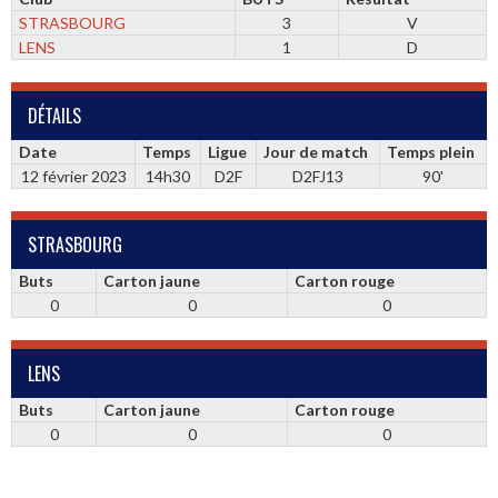
STRASBOURG
3
V
LENS
1
D
DÉTAILS
Date
Temps
Ligue
Jour de match
Temps plein
12 février 2023
14h30
D2F
D2FJ13
90'
STRASBOURG
Buts
Carton jaune
Carton rouge
0
0
0
LENS
Buts
Carton jaune
Carton rouge
0
0
0